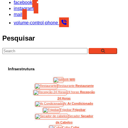
facebook
instagram
mail
volume-control-phone
Pesquisar
Infraestrutura
Wifi
Wifi
Restaurante
Restaurante
24 horas
Recepção
24 Horas
Ar
Ar Condicionado
Frigobar
Frigobar
Secador
Secador
de Cabelos
Cofre
Cofre