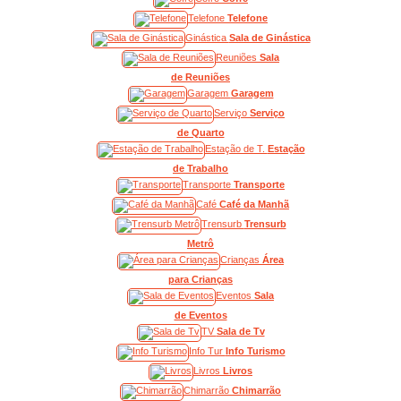
Telefone
Telefone
Ginástica
Sala de Ginástica
Reuniões
Sala
de Reuniões
Garagem
Garagem
Serviço
Serviço
de Quarto
Estação de T.
Estação
de Trabalho
Transporte
Transporte
Café
Café da Manhã
Trensurb
Trensurb
Metrô
Crianças
Área
para Crianças
Eventos
Sala
de Eventos
TV
Sala de Tv
Info Tur
Info Turismo
Livros
Livros
Chimarrão
Chimarrão