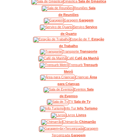
Ginástica
Sala de Ginástica
Reuniões
Sala
de Reuniões
Garagem
Garagem
Serviço
Serviço
de Quarto
Estação de T.
Estação
de Trabalho
Transporte
Transporte
Café
Café da Manhã
Trensurb
Trensurb
Metrô
Crianças
Área
para Crianças
Eventos
Sala
de Eventos
TV
Sala de Tv
Info Tur
Info Turismo
Livros
Livros
Chimarrão
Chimarrão
Garagem
Terceirizada
Garagem