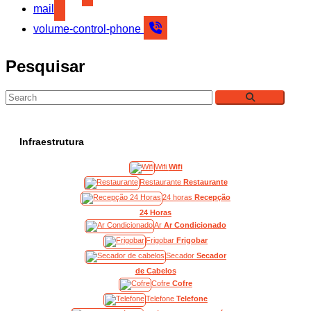
mail
volume-control-phone
Pesquisar
Infraestrutura
Wifi
Wifi
Restaurante
Restaurante
24 horas
Recepção
24 Horas
Ar
Ar Condicionado
Frigobar
Frigobar
Secador
Secador
de Cabelos
Cofre
Cofre
Telefone
Telefone