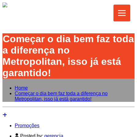
Começar o dia bem faz toda
a diferença no
Metropolitan, isso já está
garantido!
Home
Começar o dia bem faz toda a diferença no
Metropolitan, isso já está garantido!
Promoções
Posted by:
gerencia