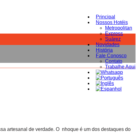
Principal
Nossos Hotéis
Metropolitan
Express
Suárez
Novidades
História
Fale Conosco
Contato
Trabalhe Aqui
assa artesanal de verdade. O nhoque é um dos destaques do