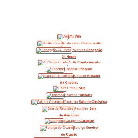
Wifi
Wifi
Restaurante
Restaurante
24 horas
Recepção
24 Horas
Ar
Ar Condicionado
Frigobar
Frigobar
Secador
Secador
de Cabelos
Cofre
Cofre
Telefone
Telefone
Ginástica
Sala de Ginástica
Reuniões
Sala
de Reuniões
Garagem
Garagem
Serviço
Serviço
de Quarto