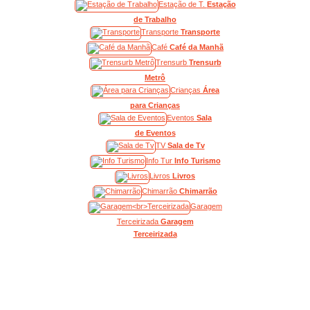
Estação de T.
Estação
de Trabalho
Transporte
Transporte
Café
Café da Manhã
Trensurb
Trensurb
Metrô
Crianças
Área
para Crianças
Eventos
Sala
de Eventos
TV
Sala de Tv
Info Tur
Info Turismo
Livros
Livros
Chimarrão
Chimarrão
Garagem
Terceirizada
Garagem
Terceirizada