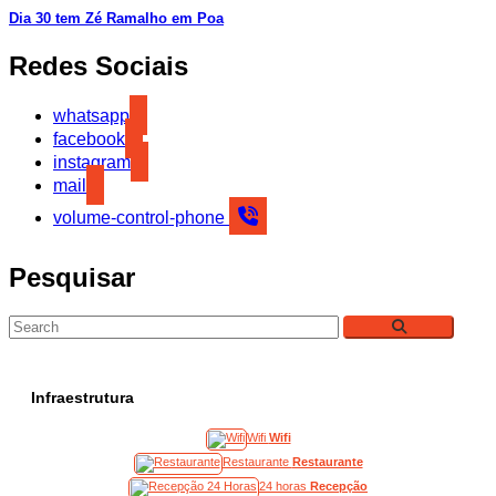
Dia 30 tem Zé Ramalho em Poa
Redes Sociais
whatsapp
facebook
instagram
mail
volume-control-phone
Pesquisar
Infraestrutura
Wifi
Wifi
Restaurante
Restaurante
24 horas
Recepção