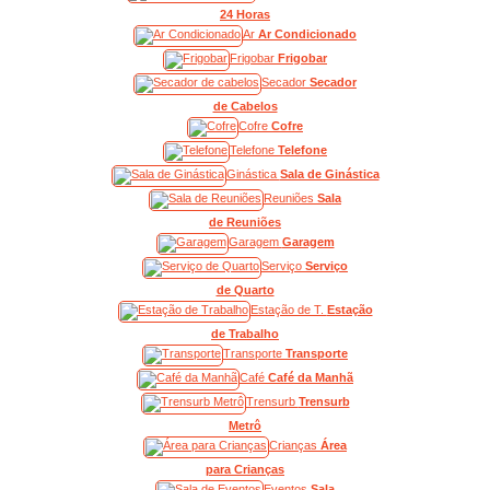
24 Horas
Ar
Ar Condicionado
Frigobar
Frigobar
Secador
Secador
de Cabelos
Cofre
Cofre
Telefone
Telefone
Ginástica
Sala de Ginástica
Reuniões
Sala
de Reuniões
Garagem
Garagem
Serviço
Serviço
de Quarto
Estação de T.
Estação
de Trabalho
Transporte
Transporte
Café
Café da Manhã
Trensurb
Trensurb
Metrô
Crianças
Área
para Crianças
Eventos
Sala